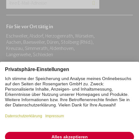
Ihre
E-
Mail-
Für Sie vor Ort tätig in
Adresse:
Eschweiler, Alsdorf, Herzogenrath, Würselen,
*
Aachen, Baesweiler, Düren, Stolberg (Rhld.),
Kreuzau, Simmerath, Aldenhoven,
Langerwehe, Schleiden
Impressum
Datenschutz
Stiftung
Interne Meldestelle
Zahlungsmittel
Vertrag widerrufen
Barrierefreiheitserklärung
Cookie/Tracking-Einstellungen