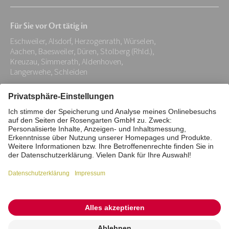
E-
Mail-
Für Sie vor Ort tätig in
Adresse:
Eschweiler, Alsdorf, Herzogenrath, Würselen,
*
Aachen, Baesweiler, Düren, Stolberg (Rhld.),
Kreuzau, Simmerath, Aldenhoven,
Langerwehe, Schleiden
Impressum
Datenschutz
Stiftung
Interne Meldestelle
Zahlungsmittel
Vertrag widerrufen
Barrierefreiheitserklärung
Cookie/Tracking-Einstellungen