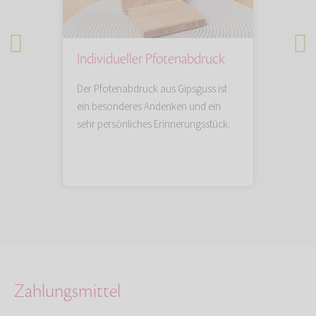
Individueller Pfotenabdruck
Tieru
n Sie
Der Pfotenabdruck aus Gipsguss ist
Künstler
Lieblings
ein besonderes Andenken und ein
besonde
sehr persönliches Erinnerungsstück.
und einf
das blei
Zahlungsmittel