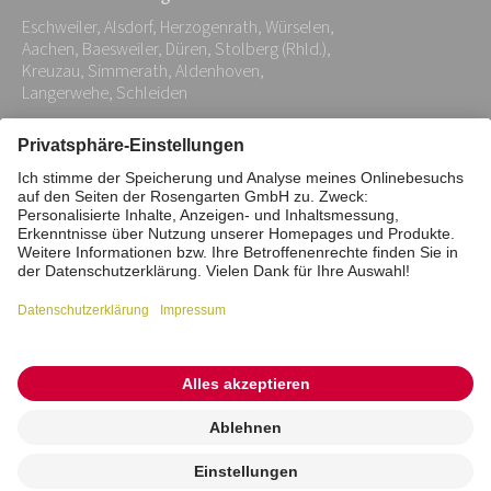
Adresse:
Eschweiler, Alsdorf, Herzogenrath, Würselen,
*
Aachen, Baesweiler, Düren, Stolberg (Rhld.),
Kreuzau, Simmerath, Aldenhoven,
Langerwehe, Schleiden
Impressum
Datenschutz
Stiftung
Interne Meldestelle
Zahlungsmittel
Vertrag widerrufen
Barrierefreiheitserklärung
Cookie/Tracking-Einstellungen
© 2026 ROSENGARTEN-Tierbestattung