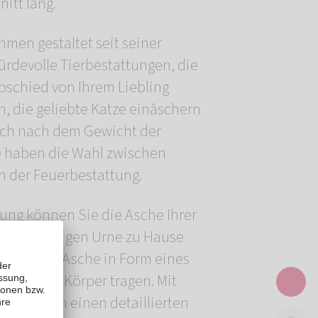
itt lang.
men gestaltet seit seiner
rdevolle Tierbestattungen, die
bschied von Ihrem Liebling
n, die geliebte Katze einäschern
ich nach dem Gewicht der
e haben die Wahl zwischen
n der Feuerbestattung.
ung können Sie die Asche Ihrer
r einzigartigen Urne zu Hause
 Teil der Asche in Form eines
tücks am Körper tragen. Mit
n wir Ihnen einen detaillierten