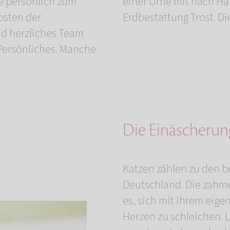
e persönlich zum
eren spendet die
osten der
Erdbestattung Trost. Di
nd herzliches Team
s Persönliches. Manche
Die Einäscherung
Katzen zählen zu den b
Deutschland. Die zahme
es, sich mit ihrem eige
Herzen zu schleichen. 