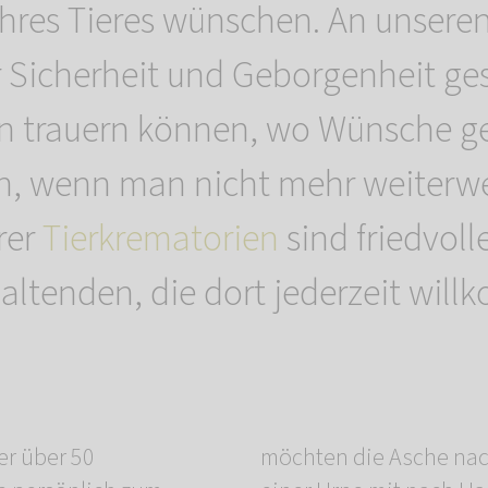
 Ihres Tieres wünschen. An unsere
r Sicherheit und Geborgenheit ge
en trauern können, wo Wünsche ge
 wenn man nicht mehr weiterwei
rer
Tierkrematorien
sind friedvoll
altenden, die dort jederzeit wil
er über 50
ustieres in