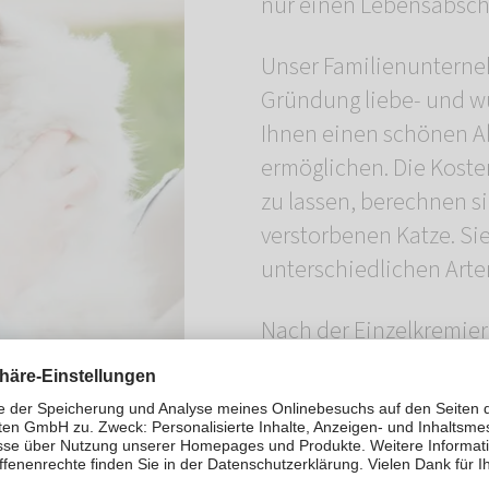
nur einen Lebensabschn
Unser Familienunterneh
Gründung liebe- und wü
Ihnen einen schönen A
ermöglichen. Die Koste
zu lassen, berechnen s
verstorbenen Katze. Si
unterschiedlichen Arte
Nach der Einzelkremier
geliebten Katze in eine
aufbewahren oder einen
individuellen Schmucks
unserer Preisliste gebe