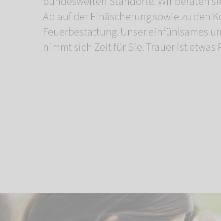
bundesweiten Standorte. Wir beraten si
einer Urne mit nach Hause nehmen. And
Ablauf der Einäscherung sowie zu den K
Feuerbestattung. Unser einfühlsames u
nimmt sich Zeit für Sie. Trauer ist etwa