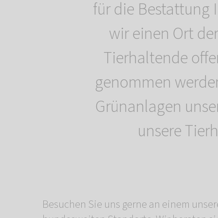
für die Bestattung
wir einen Ort de
Tierhaltende off
genommen werden,
Grünanlagen unse
unsere Tierh
Besuchen Sie uns gerne an einem unser
möchten die Asche nach der Kremierung des Ha