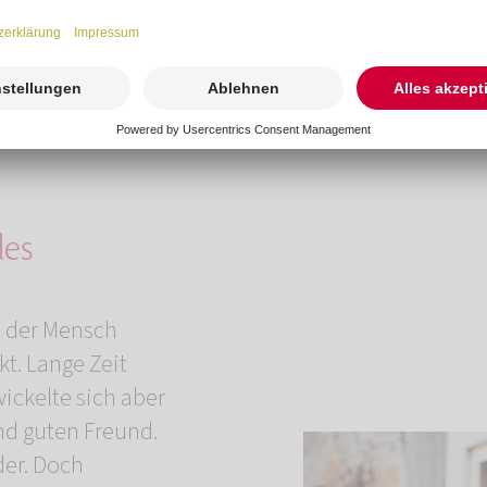
Überblick.
Preise
des
t der Mensch
kt.
Lange Zeit
ickelte sich aber
und guten Freund.
der. Doch