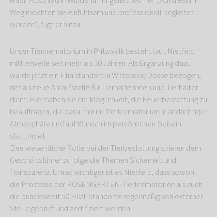
einen Abschied in Würde für ihr geliebtes Tier. „Auf diesem
Weg möchten sie einfühlsam und professionell begleitet
werden“, fügt er hinzu.
Unser Tierkrematorium in Pritzwalk besteht laut Nietfeld
mittlerweile seit mehr als 10 Jahren. Als Ergänzung dazu
wurde jetzt ein Filialstandort in Wittstock/Dosse bezogen,
der als neue Anlaufstelle für Tierhalterinnen und Tierhalter
dient. Hier haben sie die Möglichkeit, die Feuerbestattung zu
beauftragen, die daraufhin im Tierkrematorium in andächtiger
Atmosphäre und auf Wunsch im persönlichen Beisein
stattfindet.
Eine wesentliche Rolle bei der Tierbestattung spielen dem
Geschäftsführer zufolge die Themen Sicherheit und
Transparenz. Umso wichtiger ist es Nietfeld, dass sowohl
die Prozesse der ROSENGARTEN-Tierkrematorien als auch
die bundesweit 50 Filial-Standorte regelmäßig von externer
Stelle geprüft und zertifiziert werden.