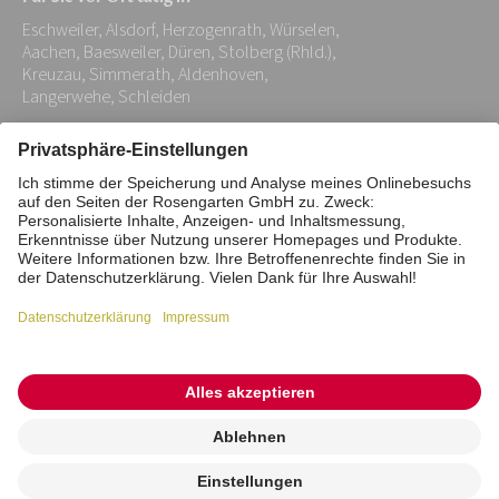
Adresse:
Eschweiler, Alsdorf, Herzogenrath, Würselen,
*
Aachen, Baesweiler, Düren, Stolberg (Rhld.),
Kreuzau, Simmerath, Aldenhoven,
Langerwehe, Schleiden
Impressum
Datenschutz
Stiftung
Interne Meldestelle
Zahlungsmittel
Vertrag widerrufen
Barrierefreiheitserklärung
Cookie/Tracking-Einstellungen
© 2026 ROSENGARTEN-Tierbestattung