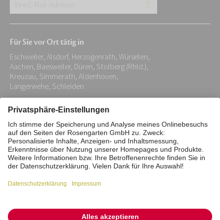
Ihre
E-
Mail-
Für Sie vor Ort tätig in
Adresse:
Eschweiler, Alsdorf, Herzogenrath, Würselen,
*
Aachen, Baesweiler, Düren, Stolberg (Rhld.),
Kreuzau, Simmerath, Aldenhoven,
Langerwehe, Schleiden
Impressum
Datenschutz
Stiftung
Interne Meldestelle
Zahlungsmittel
Vertrag widerrufen
Barrierefreiheitserklärung
Cookie/Tracking-Einstellungen