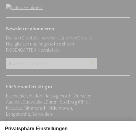
Newsletter abonnieren
Bleiben Sie stets informiert. Erfahren Sie alle
Neuigkeiten und Angebote mit dem
ROSENGARTEN-Newsletter.
Ihre
E-
Mail-
Für Sie vor Ort tätig in
Adresse:
Eschweiler, Alsdorf, Herzogenrath, Würselen,
*
Aachen, Baesweiler, Düren, Stolberg (Rhld.),
Kreuzau, Simmerath, Aldenhoven,
Langerwehe, Schleiden
Impressum
Datenschutz
Stiftung