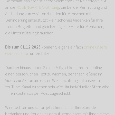
Botschaft dahinter ist herzerwärmend: Der Reinerlös fließt
an die
ROSENGARTEN-Stiftung
, die bei der Vermittlung und
Ausbildung von Assistenzhunden für Menschen mit
Behinderung unterstützt – ein schönes Andenken für Ihre
treuen Begleiter und gleichzeitig eine Hilfe für Menschen,
die Unterstützung brauchen.
Bis zum 01.12.2025
können Sie ganz einfach
online unsere
Gedenkaktion
unterstützen.
Darüber hinaus haben Sie die Möglichkeit, Ihrem Liebling
einen persönlichen Text zu widmen, der anschließend im
Video zur Aktion am ersten Weihnachtstag auf unserem
YouTube-Kanal zu sehen sein wird. Ihr individueller Stern wird
Ihnen kostenlos per Post zugeschickt.
Wir möchten uns schon jetzt herzlich für Ihre Spende
bedanken und freuen uns darauf, gemeinsam mit Ihnen diese